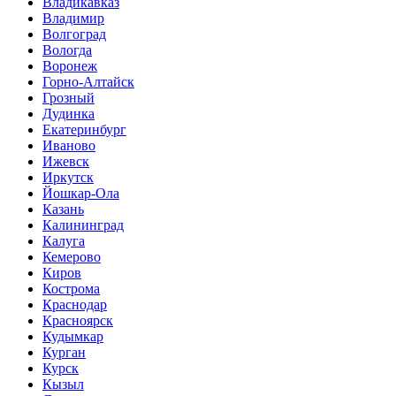
Владикавказ
Владимир
Волгоград
Вологда
Воронеж
Горно-Алтайск
Грозный
Дудинка
Екатеринбург
Иваново
Ижевск
Иркутск
Йошкар-Ола
Казань
Калининград
Калуга
Кемерово
Киров
Кострома
Краснодар
Красноярск
Кудымкар
Курган
Курск
Кызыл