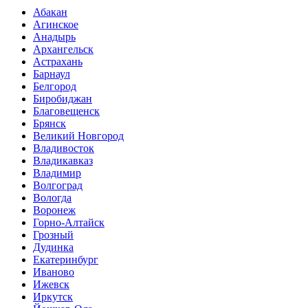
Абакан
Агинское
Анадырь
Архангельск
Астрахань
Барнаул
Белгород
Биробиджан
Благовещенск
Брянск
Великий Новгород
Владивосток
Владикавказ
Владимир
Волгоград
Вологда
Воронеж
Горно-Алтайск
Грозный
Дудинка
Екатеринбург
Иваново
Ижевск
Иркутск