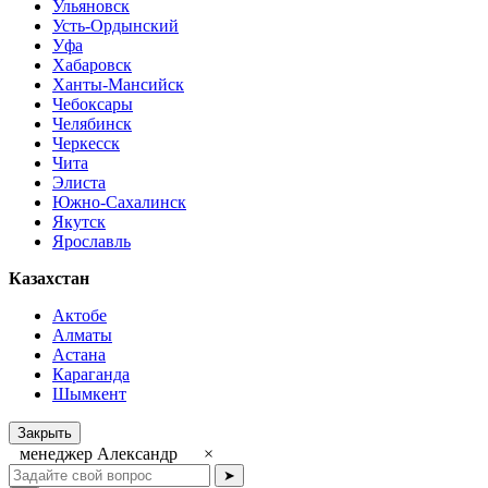
Ульяновск
Усть-Ордынский
Уфа
Хабаровск
Ханты-Мансийск
Чебоксары
Челябинск
Черкесск
Чита
Элиста
Южно-Сахалинск
Якутск
Ярославль
Казахстан
Актобе
Алматы
Астана
Караганда
Шымкент
Закрыть
менеджер Александр
×
➤