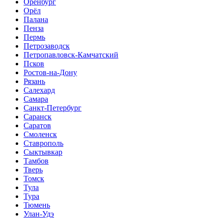
Оренбург
Орёл
Палана
Пенза
Пермь
Петрозаводск
Петропавловск-Камчатский
Псков
Ростов-на-Дону
Рязань
Салехард
Самара
Санкт-Петербург
Саранск
Саратов
Смоленск
Ставрополь
Сыктывкар
Тамбов
Тверь
Томск
Тула
Тура
Тюмень
Улан-Удэ