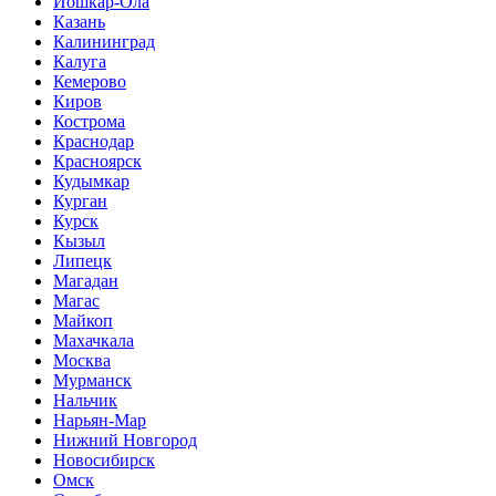
Йошкар-Ола
Казань
Калининград
Калуга
Кемерово
Киров
Кострома
Краснодар
Красноярск
Кудымкар
Курган
Курск
Кызыл
Липецк
Магадан
Магас
Майкоп
Махачкала
Москва
Мурманск
Нальчик
Нарьян-Мар
Нижний Новгород
Новосибирск
Омск